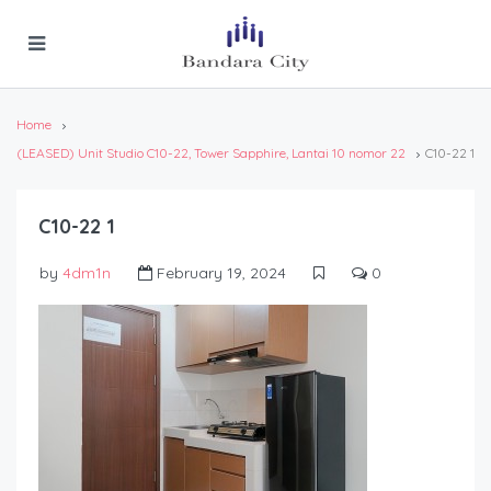
Home
(LEASED) Unit Studio C10-22, Tower Sapphire, Lantai 10 nomor 22
C10-22 1
C10-22 1
by
4dm1n
February 19, 2024
0